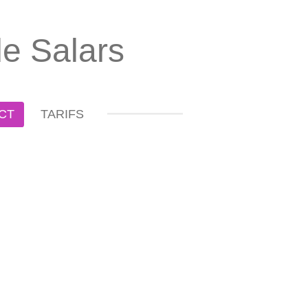
de Salars
CT
TARIFS