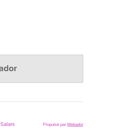
r
 Salars
Propulsé par
Webador